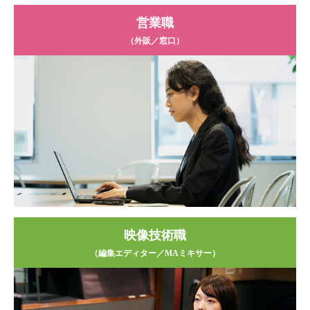
営業職
（外販／窓⼝）
映像技術職
（編集エディター／MAミキサー）